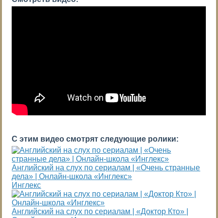
С этим видео смотрят следующие ролики:
Английский на слух по сериалам | «Очень странные
дела» | Онлайн-школа «Инглекс»
Инглекс
Английский на слух по сериалам | «Доктор Кто» |