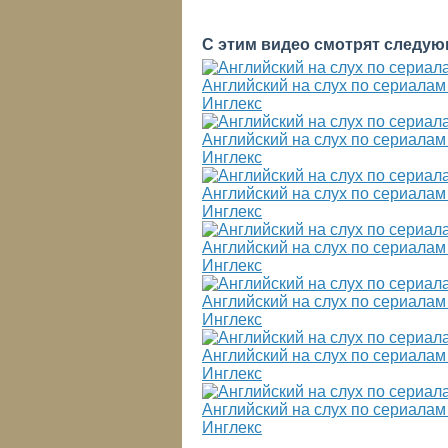
С этим видео смотрят следую
Английский на слух по сериалам
Инглекс
Английский на слух по сериалам
Инглекс
Английский на слух по сериалам
Инглекс
Английский на слух по сериалам
Инглекс
Английский на слух по сериалам
Инглекс
Английский на слух по сериалам
Инглекс
Английский на слух по сериалам
Инглекс