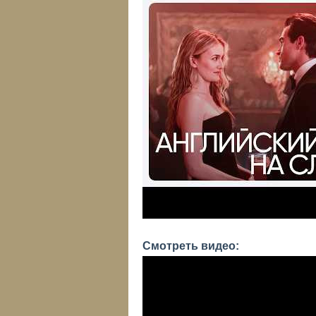
Смотреть видео: