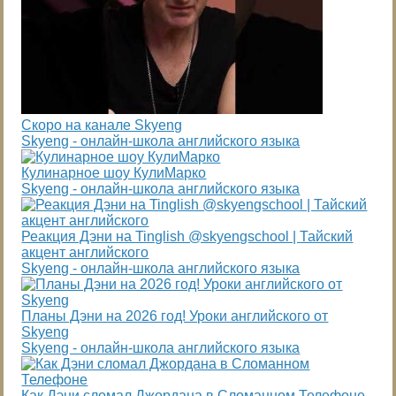
Скоро на канале Skyeng
Skyeng - онлайн-школа английского языка
Кулинарное шоу КулиМарко
Skyeng - онлайн-школа английского языка
Реакция Дэни на Tinglish @skyengschool | Тайский
акцент английского
Skyeng - онлайн-школа английского языка
Планы Дэни на 2026 год! Уроки английского от
Skyeng
Skyeng - онлайн-школа английского языка
Как Дэни сломал Джордана в Сломанном Телефоне