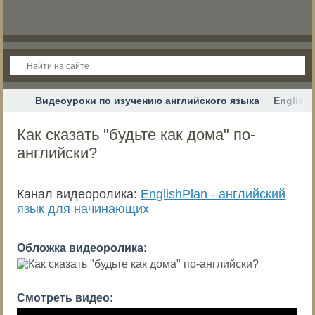
Видеоуроки по изучению английского языка
English
Как сказать "будьте как дома" по-
английски?
Канал видеоролика:
EnglishPlan - английский
язык для начинающих
Обложка видеоролика:
Смотреть видео: