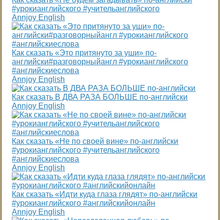
#урокианглийского #учительанглийского
Annjoy English
Как сказать «Это притянуто за уши» по-
английски#разговорныйангл #урокианглийского
#английскиеслова
Annjoy English
Как сказать В ДВА РАЗА БОЛЬШЕ по-английски
Annjoy English
Как сказать «Не по своей вине» по-английски
#урокианглийского #учительанглийского
#английскиеслова
Annjoy English
Как сказать «Идти куда глаза глядят» по-английски
#урокианглийского #английскийонлайн
Annjoy English