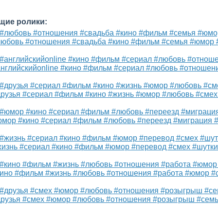
щие ролики:
любовь #отношения #свадьба #кино #фильм #семья #юмор 
английскийonline #кино #фильм #сериал #любовь #отношен
друзья #сериал #фильм #кино #жизнь #юмор #любовь #сме
юмор #кино #сериал #фильм #любовь #переезд #миграция 
жизнь #сериал #кино #фильм #юмор #перевод #смех #шутки
кино #фильм #жизнь #любовь #отношения #работа #юмор #
друзья #смех #юмор #любовь #отношения #розыгрыш #семь