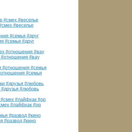
#смех #веселье
ия #семья #друг
х #отношения #вау
#отношения #семья
 #друзья #любовь
смех #лайфхак #ор
я #развод #кино