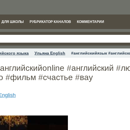
ДЛЯ ШКОЛЫ
РУБРИКАТОР КАНАЛОВ
КОММЕНТАРИИ
ийского языка
Ульяна English
#английскийязык #английск
английскийonline #английский #л
о #фильм #счастье #вау
English