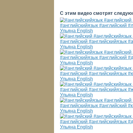
С этим видео смотрят следую
#английскийязык #английский #
Ульяна English
#английский #английскийязык #
Ульяна English
#английскийязык #английский #
Ульяна English
#английский #английскийязык #
Ульяна English
#английский #английскийязык #
Ульяна English
#английскийязык #английский #
Ульяна English
#английский #английскийязык #
Ульяна English