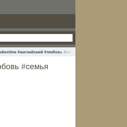
ийonline #английский #любовь #семья #юмор #смех #кино #ф
юбовь #семья