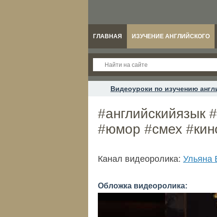
ГЛАВНАЯ
ИЗУЧЕНИЕ АНГЛИЙСКОГО
Видеоуроки по изучению англ
#английскийязык #
#юмор #смех #кин
Канал видеоролика:
Ульяна 
Обложка видеоролика: