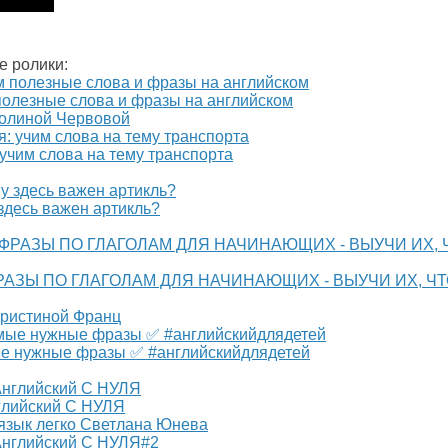
е ролики:
езные слова и фразы на английском
Полиной Червовой
 учим слова на тему транспорта
 здесь важен артикль?
РАЗЫ ПО ГЛАГОЛАМ ДЛЯ НАЧИНАЮЩИХ - ВЫУЧИ ИХ, Ч
Кристиной Франц
мые нужные фразы ✅ #английскийдлядетей
глийский С НУЛЯ
 язык легко Светлана Юнева