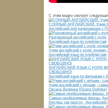
С этим видео смотрят следующи
СОННЫЙ АНГЛИЙСКИЙ. Учим пол
Английский для начинающих с 
Разговорный английский с нуля:
Английский язык по плейлистам
Учим английский с нуля: почему
Английский язык по плейлистам
АНГЛИЙСКИЙ ЯЗЫК С НУЛЯ Ф
СВОБОДНО!
Английский язык по фильмам с 
Учим английский с детьми - са
Оксана Долинка (Oxana Dolinka)
Самые необходимые фразы. Ан
Инглиш так просто - Английский