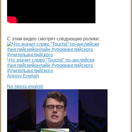
С этим видео смотрят следующие ролики:
Что значит слово “Touché” по-английски
#английскийонлайн #урокианглийского
#учительанглийского
Annjoy English
No stress english