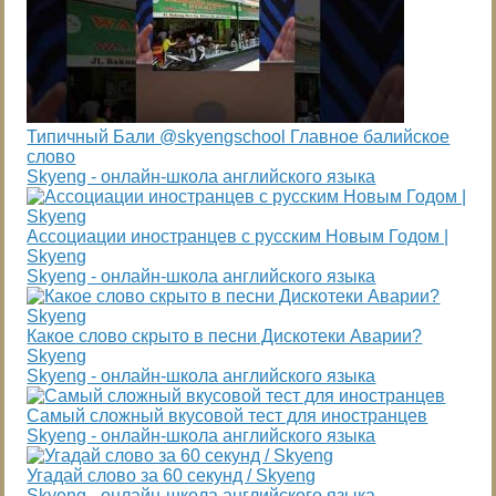
Типичный Бали @skyengschool Главное балийское
слово
Skyeng - онлайн-школа английского языка
Ассоциации иностранцев с русским Новым Годом |
Skyeng
Skyeng - онлайн-школа английского языка
Какое слово скрыто в песни Дискотеки Аварии?
Skyeng
Skyeng - онлайн-школа английского языка
Самый сложный вкусовой тест для иностранцев
Skyeng - онлайн-школа английского языка
Угадай слово за 60 секунд / Skyeng
Skyeng - онлайн-школа английского языка