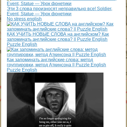
Эти 3 слова произносят неправильно все! Soldier,
Event, Statue — Урок фонетики
No stress english
КАК УЧИТЬ НОВЫЕ СЛОВА на английском? Как
запоминать английские слова? || Puzzle English
Puzzle English
Как запоминать английские слова: метод
группировки, метод Аткинсона || Puzzle English
Puzzle English