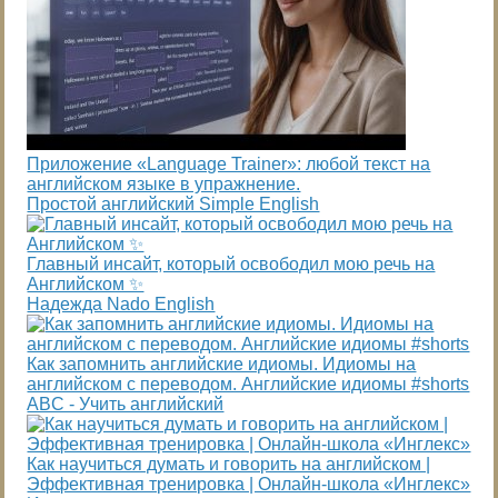
Приложение «Language Trainer»: любой текст на
английском языке в упражнение.
Простой английский Simple English
Главный инсайт, который освободил мою речь на
Английском ✨
Надежда Nado English
Как запомнить английские идиомы. Идиомы на
английском с переводом. Английские идиомы #shorts
ABC - Учить английский
Как научиться думать и говорить на английском |
Эффективная тренировка | Онлайн-школа «Инглекс»