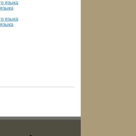
 языка
 языка