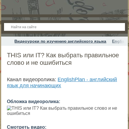
Видеоуроки по изучению английского языка
English
THIS или IT? Как выбрать правильное
слово и не ошибиться
Канал видеоролика:
EnglishPlan - английский
язык для начинающих
Обложка видеоролика:
Смотреть видео: