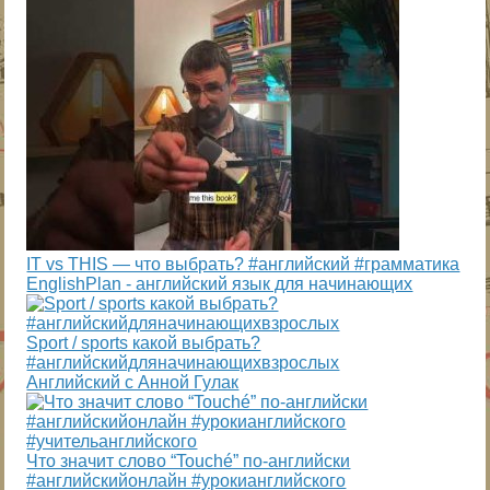
IT vs THIS — что выбрать? #английский #грамматика
EnglishPlan - английский язык для начинающих
Sport / sports какой выбрать?
#английскийдляначинающихвзрослых
Английский с Анной Гулак
Что значит слово “Touché” по-английски
#английскийонлайн #урокианглийского