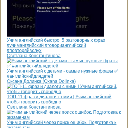
Учим английский быстро: 5 разговорных фраз
#учиманглийский #говорианглийский
#повторяйвслух
Светлана Константинова
Учим английский с детьми - самые нужные фразы ✅
#английскийдлядетей
Оксана Долинка (Oxana Dolinka)
ТОП-11 фраз и диалоги с ними | Учим английский,
чтобы говорить свободно
Светлана Константинова
Учим английский через поиск ошибок. Подготовка к
экзаменам