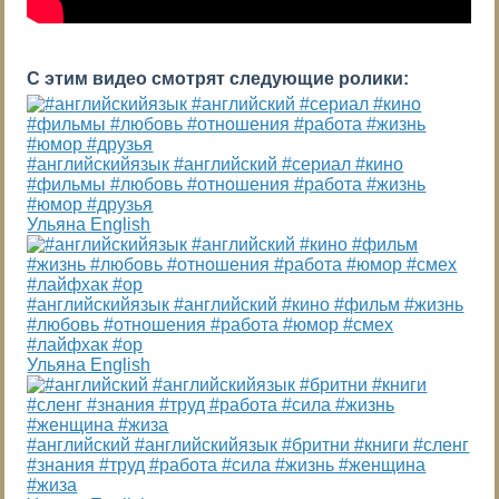
С этим видео смотрят следующие ролики:
#английскийязык #английский #сериал #кино
#фильмы #любовь #отношения #работа #жизнь
#юмор #друзья
Ульяна English
#английскийязык #английский #кино #фильм #жизнь
#любовь #отношения #работа #юмор #смех
#лайфхак #ор
Ульяна English
#английский #английскийязык #бритни #книги #сленг
#знания #труд #работа #сила #жизнь #женщина
#жиза