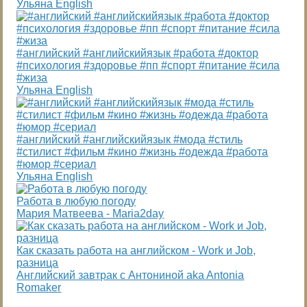
Ульяна English
#английский #английскийязык #работа #доктор
#психология #здоровье #пп #спорт #питание #сила
#жиза
Ульяна English
#английский #английскийязык #мода #стиль
#стилист #фильм #кино #жизнь #одежда #работа
#юмор #сериал
Ульяна English
Работа в любую погоду
Мария Матвеева - Maria2day
Как сказать работа на английском - Work и Job,
разница
Английский завтрак с Антониной aka Antonia
Romaker