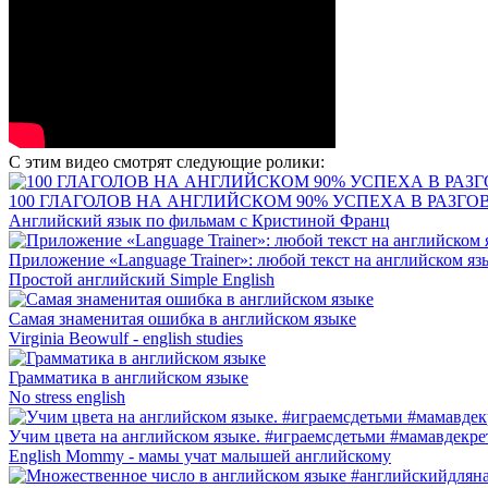
С этим видео смотрят следующие ролики:
100 ГЛАГОЛОВ НА АНГЛИЙСКОМ 90% УСПЕХА В РАЗГО
Английский язык по фильмам с Кристиной Франц
Приложение «Language Trainer»: любой текст на английском яз
Простой английский Simple English
Самая знаменитая ошибка в английском языке
Virginia Beowulf - english studies
Грамматика в английском языке
No stress english
Учим цвета на английском языке. #играемсдетьми #мамавдекре
English Mommy - мамы учат малышей английскому