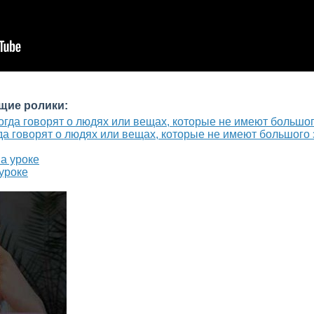
щие ролики:
огда говорят о людях или вещах, которые не имеют большого
 уроке