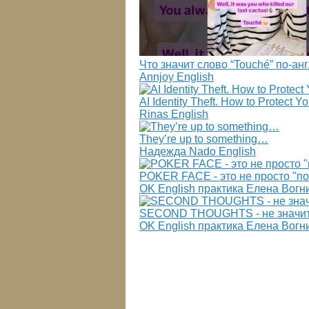
Что значит слово “Touché” по-а
Annjoy English
AI Identity Theft. How to Protect Y
Rinas English
They’re up to something…
Надежда Nado English
POKER FACE - это не просто "пок
OK English практика Елена Вогн
SECOND THOUGHTS - не значит "
OK English практика Елена Вогн