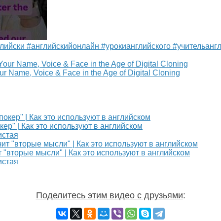
нглийски #английскийонлайн #урокианглийского #учительанг
our Name, Voice & Face in the Age of Digital Cloning
ер" | Как это используют в английском
истая
вторые мысли" | Как это используют в английском
истая
Поделитесь этим видео с друзьями
: