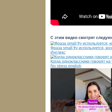
С этим видео смотрят следую
Фраза small fry используется, к
Инглекс
Когда одноклассники говорят на
No stress english