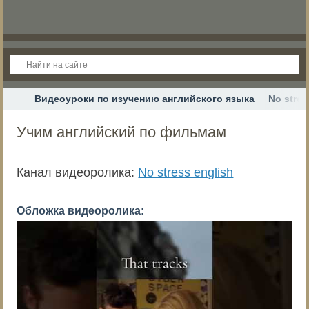
Видеоуроки по изучению английского языка
No stres
Учим английский по фильмам
Канал видеоролика:
No stress english
Обложка видеоролика: