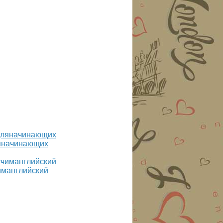
ляначинающих
иманглийский