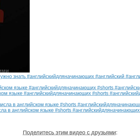
ужно знать #английскийдляначинающих #английский #англ
ком языке #английскийдляначинающих #shorts #английски
ла в английском языке #shorts #английскийдляначинающих
Поделитесь этим видео с друзьями
: