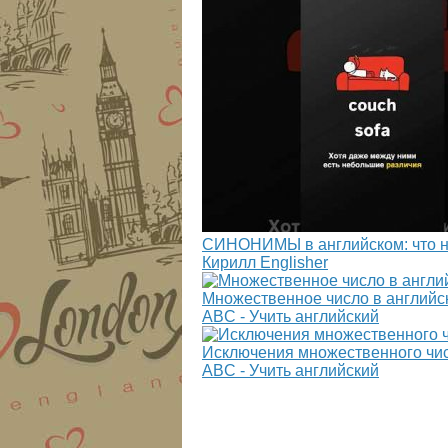
СИНОНИМЫ в английском: что н
Кирилл Englisher
Множественное число в английс
ABC - Учить английский
Исключения множественного чис
ABC - Учить английский