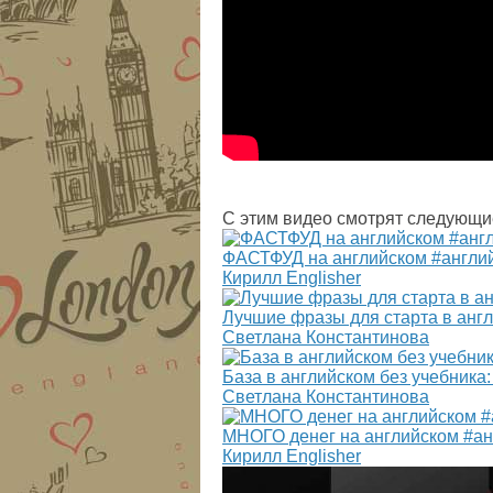
С этим видео смотрят следующи
ФАСТФУД на английском #англи
Кирилл Englisher
Лучшие фразы для старта в анг
Светлана Константинова
База в английском без учебник
Светлана Константинова
МНОГО денег на английском #а
Кирилл Englisher