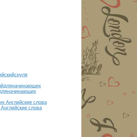
ийскийснуля
йдляначинающих
 Английские слова