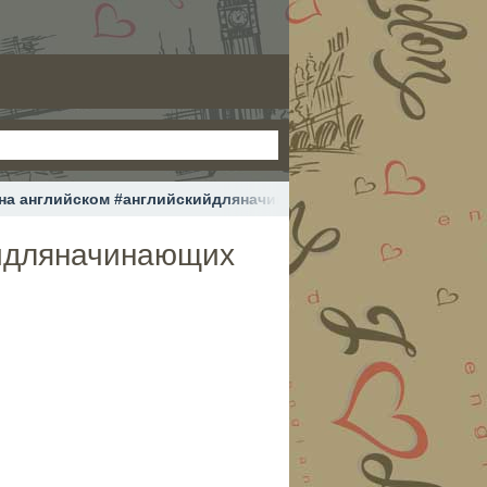
 на английском #английскийдляначинающих #английскийснуля
ийдляначинающих