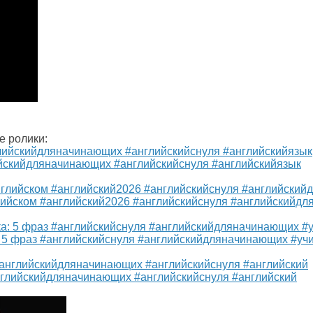
е ролики:
йскийдляначинающих #английскийснуля #английскийязык
лийском #английский2026 #английскийснуля #английскийд
а: 5 фраз #английскийснуля #английскийдляначинающих #уч
нглийскийдляначинающих #английскийснуля #английский