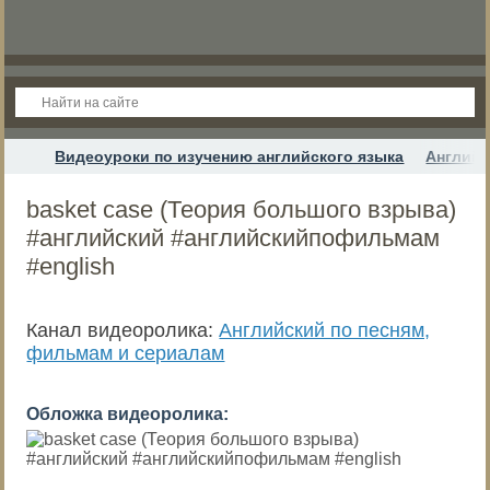
Видеоуроки по изучению английского языка
Английс
basket case (Теория большого взрыва)
#английский #английскийпофильмам
#english
Канал видеоролика:
Английский по песням,
фильмам и сериалам
Обложка видеоролика: