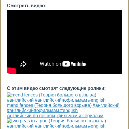
Смотреть видео:
С этим видео смотрят следующие ролики:
mend fences (Теория большого взрыва) #английский
#английскийпофильмам #english
Английский по песням, фильмам и сериалам