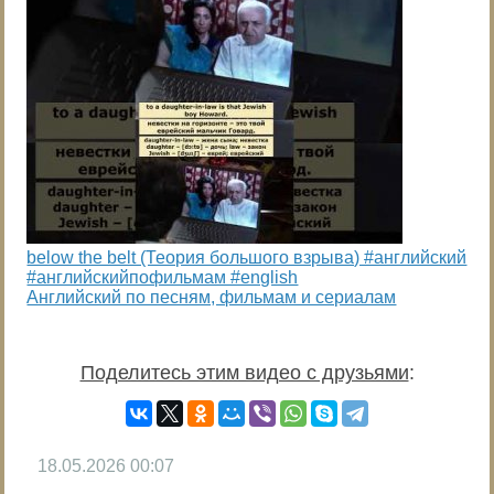
below the belt (Теория большого взрыва) #английский
#английскийпофильмам #english
Английский по песням, фильмам и сериалам
Поделитесь этим видео с друзьями
:
18.05.2026
00:07