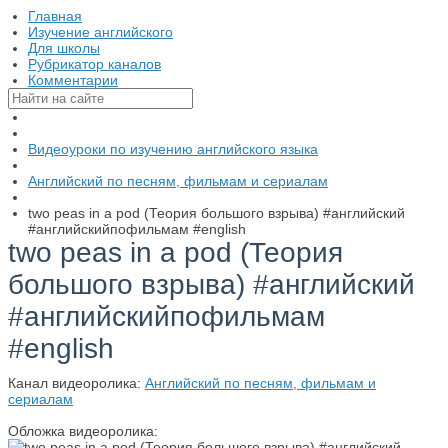
Главная
Изучение английского
Для школы
Рубрикатор каналов
Комментарии
Видеоуроки по изучению английского языка
Английский по песням, фильмам и сериалам
two peas in a pod (Теория большого взрыва) #английский
#английскийпофильмам #english
two peas in a pod (Теория
большого взрыва) #английский
#английскийпофильмам
#english
Канал видеоролика:
Английский по песням, фильмам и
сериалам
Обложка видеоролика: