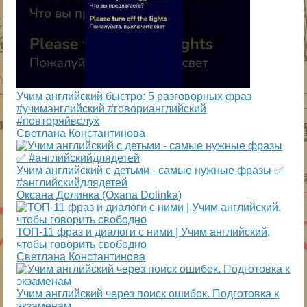
Учим английский быстро: 5 разговорных фраз
#учиманглийский #говорианглийский
#повторяйвслух
Светлана Константинова
Учим английский с детьми - самые нужные фразы ✅
#английскийдлядетей
Оксана Долинка (Oxana Dolinka)
ТОП-11 фраз и диалоги с ними | Учим английский,
чтобы говорить свободно
Светлана Константинова
Учим английский через поиск ошибок. Подготовка к
экзаменам