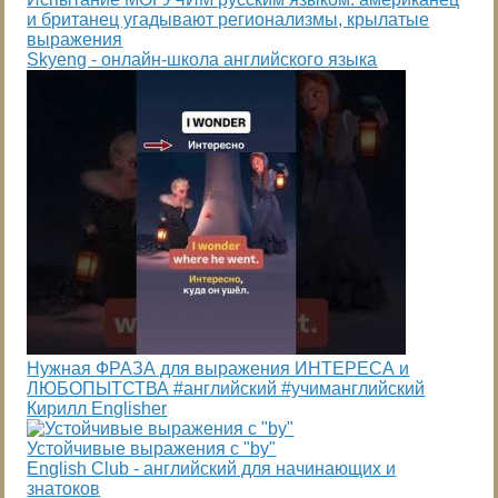
и британец угадывают регионализмы, крылатые
выражения
Skyeng - онлайн-школа английского языка
Нужная ФРАЗА для выражения ИНТЕРЕСА и
ЛЮБОПЫТСТВА #английский #учиманглийский
Кирилл Englisher
Устойчивые выражения с "by"
English Club - английский для начинающих и
знатоков