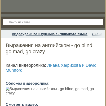
Видеоуроки по изучению английского языка
Лиана Х
Выражения на английском - go blind,
go mad, go crazy
Канал видеоролика:
Лиана Хафизова и David
Mumford
Обложка видеоролика:
Смотреть видео: