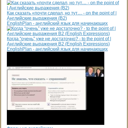
Как сказать «почти сделал, но тут… - on the point of |
Английские выражения (B2)
EnglishPlan - английский язык для начинающих
Когда “очень” уже не достаточно? - to the point of |
Английские выражения B2 (English Expressions)
EnglishPlan - английский язык для начинающих