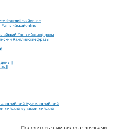
#английскийonline
лийский #английскиефразы
нь ||
английский #учиманглийский
Поделитесь этим видео с друзьями
: