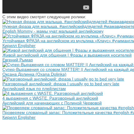
С этим видео смотрят следующие ролики:
Нужная фраза для малыша. #английскийдлядетей #мамавдекрете 
English Mommy - мамы учат малышей английскому
Устойчивая ФРАЗА на английском из мультика «Клаус» #учиманг
Кирилл Englisher
Живой английский для общения | Фразы и выражения носителей
Евгений Рымар
Супер-Выражения со словом MATTER! || Английский на каждый де
Оксана Долинка (Oxana Dolinka)
Разговорный английский: фраза I usually go to bed very late
Английский язык по плейлистам
4 выражения с WASTE. Разговорный английский
Английский для начинающих с Полиной Червовой
Проверяем словарный запас: Положительные качества #english #
Кирилл Englisher