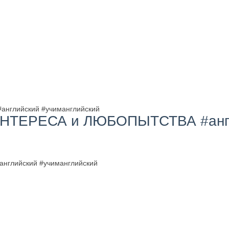
нглийский #учиманглийский
ИНТЕРЕСА и ЛЮБОПЫТСТВА #англ