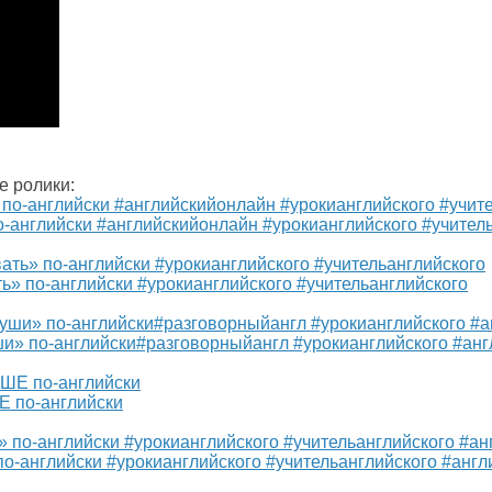
е ролики:
о-английски #английскийонлайн #урокианглийского #учител
ть» по-английски #урокианглийского #учительанглийского
уши» по-английски#разговорныйангл #урокианглийского #ан
Е по-английски
 по-английски #урокианглийского #учительанглийского #анг