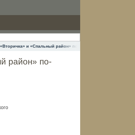
 «Вторичка» и «Спальный район» по-английски #урокианглийс
й район» по-