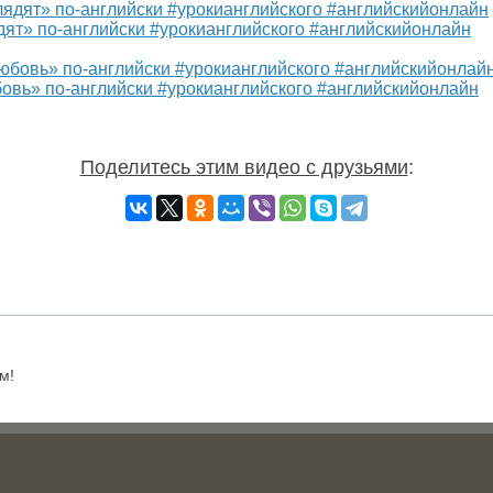
ядят» по-английски #урокианглийского #английскийонлайн
бовь» по-английски #урокианглийского #английскийонлайн
Поделитесь этим видео с друзьями
:
м!