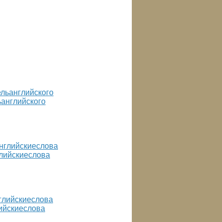
ьанглийского
глийскиеслова
лийскиеслова