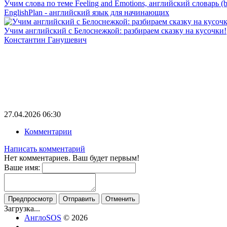
Учим слова по теме Feeling and Emotions, английский словарь (ba
EnglishPlan - английский язык для начинающих
Учим английский с Белоснежкой: разбираем сказку на кусочки!
Константин Ганушевич
27.04.2026
06:30
Комментарии
Написать комментарий
Нет комментариев. Ваш будет первым!
Ваше имя:
Предпросмотр
Отправить
Отменить
Загрузка...
АнглоSOS
© 2026