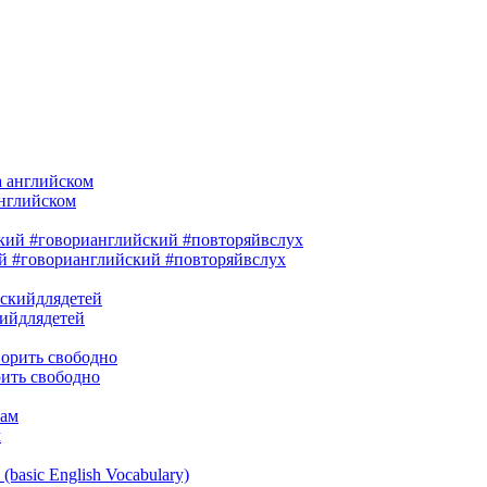
нглийском
ий #говорианглийский #повторяйвслух
кийдлядетей
рить свободно
м