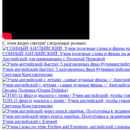
С этим видео смотрят следующие ролики:
СОННЫЙ АНГЛИЙСКИЙ. Учим полезные слова и фразы на а
Английский для начинающих с Полиной Червовой
Учим английский быстро: 5 разговорных фраз #учиманглийск
Светлана Константинова
Учим английский с детьми - самые нужные фразы ✅ #английс
Оксана Долинка (Oxana Dolinka)
ТОП-11 фраз и диалоги с ними | Учим английский, чтобы гово
Светлана Константинова
Учим английский через поиск ошибок. Подготовка к экзамена
Учим английский с Еленой