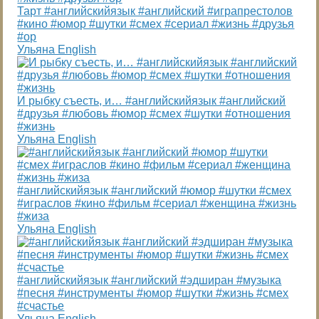
Тарт #английскийязык #английский #играпрестолов
#кино #юмор #шутки #смех #сериал #жизнь #друзья
#ор
Ульяна English
И рыбку съесть, и… #английскийязык #английский
#друзья #любовь #юмор #смех #шутки #отношения
#жизнь
Ульяна English
#английскийязык #английский #юмор #шутки #смех
#играслов #кино #фильм #сериал #женщина #жизнь
#жиза
Ульяна English
#английскийязык #английский #эдширан #музыка
#песня #инструменты #юмор #шутки #жизнь #смех
#счастье
Ульяна English