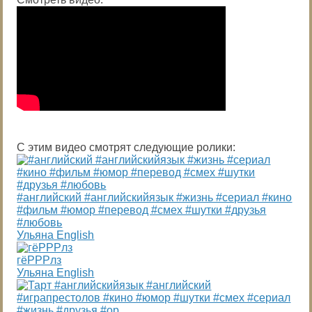
С этим видео смотрят следующие ролики:
#английский #английскийязык #жизнь #сериал #кино
#фильм #юмор #перевод #смех #шутки #друзья
#любовь
Ульяна English
гёРРРлз
Ульяна English