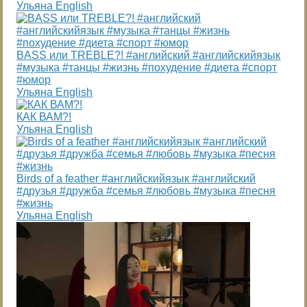
Ульяна English
BASS или TREBLE?! #английский #английскийязык
#музыка #танцы #жизнь #похудение #диета #спорт
#юмор
Ульяна English
КАК ВАМ?!
Ульяна English
Birds of a feather #английскийязык #английский
#друзья #дружба #семья #любовь #музыка #песня
#жизнь
Ульяна English