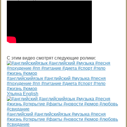
С этим видео смотрят следующие ролики:
#английскийязык #английский #музыка #песня
#похудение #пп #питание #диета #спорт #тело
#жизнь #юмор
Ульяна English
#английский #английскийязык #музыка #песня
#жизнь #открытие #факты #новости #юмор #любовь
#свидание