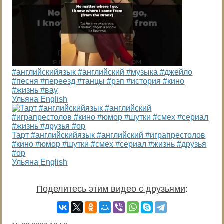
#английскийязык #английский #музыка #джейло
#песня #переезд #танцы #рэп #история #кино
#жизнь #вау
Ульяна English
Тарт #английскийязык #английский #играпрестолов
#кино #юмор #шутки #смех #сериал #жизнь #друзья
#ор
Ульяна English
Поделитесь этим видео с друзьями
: