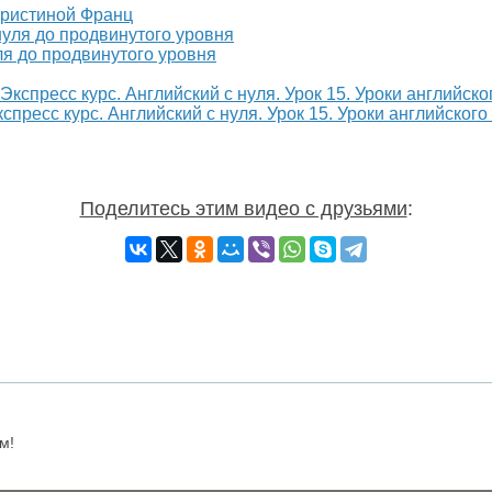
Кристиной Франц
ля до продвинутого уровня
спресс курс. Английский с нуля. Урок 15. Уроки английского
Поделитесь этим видео с друзьями
:
м!