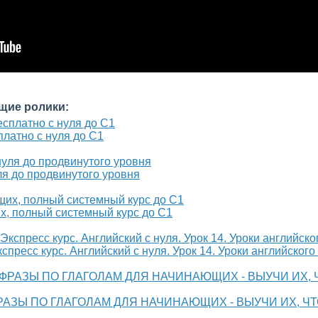
щие ролики:
платно с нуля до С1
ля до продвинутого уровня
х, полный системный курс до С1
спресс курс. Английский с нуля. Урок 14. Уроки английского
РАЗЫ ПО ГЛАГОЛАМ ДЛЯ НАЧИНАЮЩИХ - ВЫУЧИ ИХ, Ч