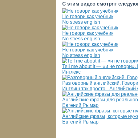
С этим видео смотрят следую
Не говори как учебник
No stress english
Не говори как учебник
No stress english
Не говори как учебник
No stress english
Tell me about it — «и не говор
Инглекс
Разговорный английский. Говори,
Инглиш так просто - Английский
Английские фразы для реально
Евгений Рымар
Английские фразы, которые ну
Евгений Рымар