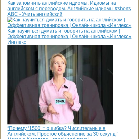
Как запомнить английские идиомы. Идиомы на
английском с переводом. Английские идиомы #shorts
ABC - Учить английский
Как научиться думать и говорить на английском |
Эффективная тренировка | Онлайн-школа «Инглекс»
Инглекс
“Почему ‘1500’ = ошибка? Числительные в
Английском. Простое объяснение за 30 секунд!”