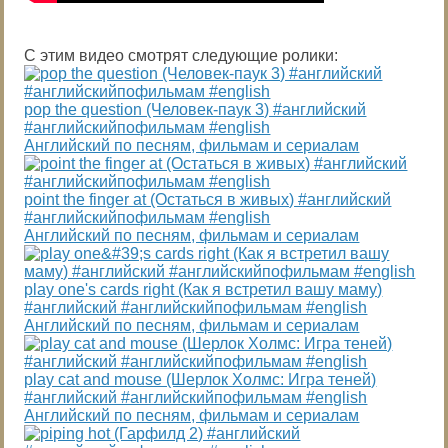
С этим видео смотрят следующие ролики:
pop the question (Человек-паук 3) #английский
#английскийпофильмам #english
Английский по песням, фильмам и сериалам
point the finger at (Остаться в живых) #английский
#английскийпофильмам #english
Английский по песням, фильмам и сериалам
play one's cards right (Как я встретил вашу маму)
#английский #английскийпофильмам #english
Английский по песням, фильмам и сериалам
play cat and mouse (Шерлок Холмс: Игра теней)
#английский #английскийпофильмам #english
Английский по песням, фильмам и сериалам