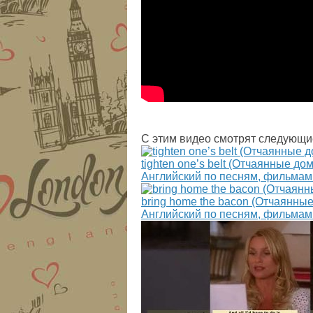
С этим видео смотрят следующи
tighten one’s belt (Отчаянные д
Английский по песням, фильмам
bring home the bacon (Отчаянны
Английский по песням, фильмам