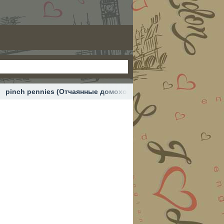
pinch pennies (Отчаянные домохозяйки) #английский #англ
й