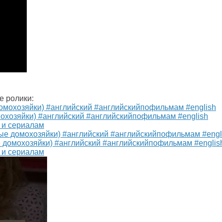
е ролики:
омохозяйки) #английский #английскийпофильмам #english
 и сериалам
е домохозяйки) #английский #английскийпофильмам #englis
 и сериалам