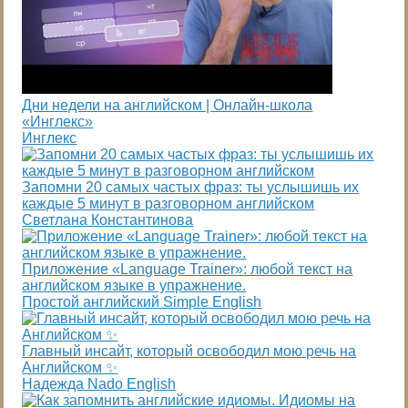
Дни недели на английском | Онлайн-школа
«Инглекс»
Инглекс
Запомни 20 самых частых фраз: ты услышишь их
каждые 5 минут в разговорном английском
Светлана Константинова
Приложение «Language Trainer»: любой текст на
английском языке в упражнение.
Простой английский Simple English
Главный инсайт, который освободил мою речь на
Английском ✨
Надежда Nado English