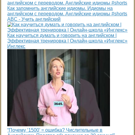
Как запомнить английские идиомы. Идиомы на
английском с переводом. Английские идиомы #shorts
ABC - Учить английский
Как научиться думать и говорить на английском |
Эффективная тренировка | Онлайн-школа «Инглекс»
Инглекс
“Почему ‘1500’ = ошибка? Числительные в