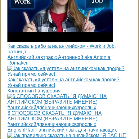
Как сказать работа на английском - Work и Job,
разница
Английский завтрак с Антониной aka Antonia
Romaker
Как сказать «я устал» на английском как профи?
Узнай прямо сейчас!
Константин Ганушевич
6 СПОСОБОВ СКАЗАТЬ "Я ДУМАЮ" НА
АНГЛИЙСКОМ (ВЫРАЗИТЬ МНЕНИЕ)
#английскийдляначинающихвзрослых
EnglishPlan - английский язык для начинающих