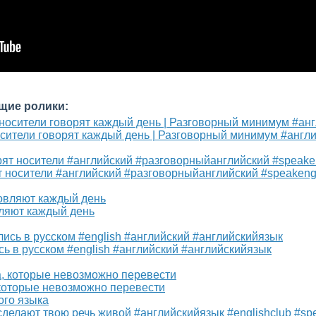
щие ролики:
осители говорят каждый день | Разговорный минимум #англ
 носители #английский #разговорныйанглийский #speakeng
ляют каждый день
 в русском #english #английский #английскийязык
 которые невозможно перевести
ого языка