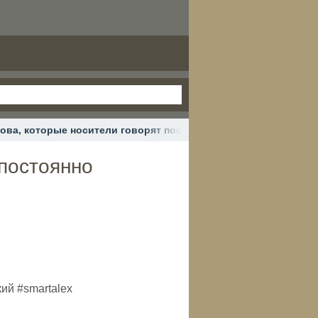
ова, которые носители говорят постоянно #английскийязык #
 постоянно