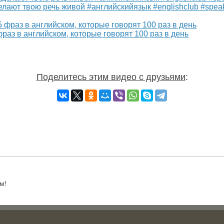
елают твою речь живой #английскийязык #englishclub #spea
раз в английском, которые говорят 100 раз в день
Поделитесь этим видео с друзьями
:
м!