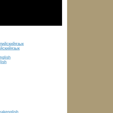
ийскийязык
lish