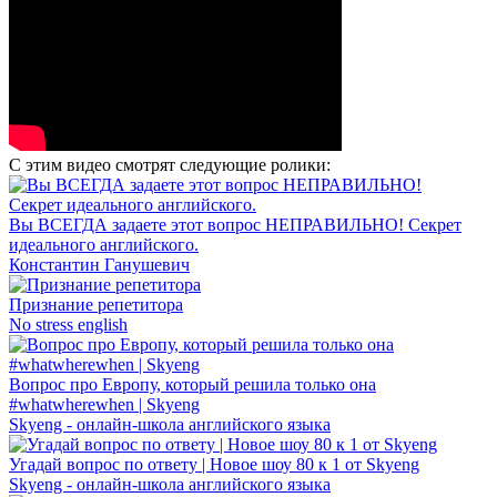
С этим видео смотрят следующие ролики:
Вы ВСЕГДА задаете этот вопрос НЕПРАВИЛЬНО! Секрет
идеального английского.
Константин Ганушевич
Признание репетитора
No stress english
Вопрос про Европу, который решила только она
#whatwherewhen | Skyeng
Skyeng - онлайн-школа английского языка
Угадай вопрос по ответу | Новое шоу 80 к 1 от Skyeng
Skyeng - онлайн-школа английского языка