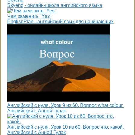
Skyeng - онлайн-школа английского языка
Чем заменить "Yes"
EnglishPlan - английский язык для начинающих
Английский с нуля. Урок 9 из 60. Вопрос what colour.
Английский с Анной Гулак
Английский с нуля. Урок 10 из 60. Вопрос что, какой.
Английский с Анной Гулак