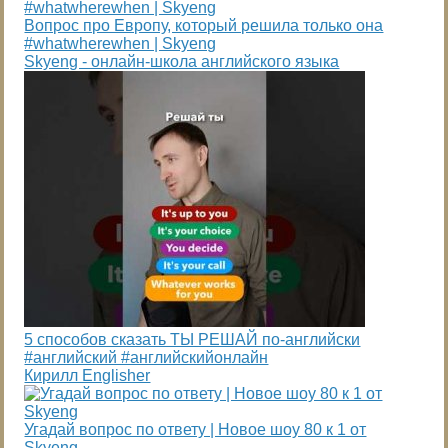
Вопрос про Европу, который решила только она
#whatwherewhen | Skyeng
Skyeng - онлайн-школа английского языка
5 способов сказать ТЫ РЕШАЙ по-английски
#английский #английскийонлайн
Кирилл Englisher
Угадай вопрос по ответу | Новое шоу 80 к 1 от
Skyeng