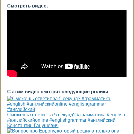
Смотреть видео:
С этим видео смотрят следующие ролики:
Сможешь ответит за 5 секунд? #грамматика #english
#английскийonline #englishgrammar #английский
Константин Ганушевич