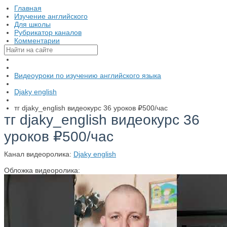
Главная
Изучение английского
Для школы
Рубрикатор каналов
Комментарии
Видеоуроки по изучению английского языка
Djaky english
тг djaky_english видеокурс 36 уроков ₽500/час
тг djaky_english видеокурс 36
уроков ₽500/час
Канал видеоролика:
Djaky english
Обложка видеоролика: