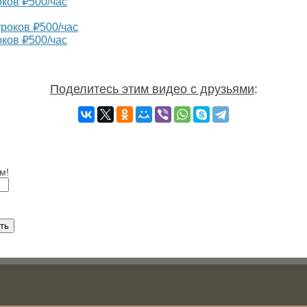
оков ₽500/час
оков ₽500/час
Поделитесь этим видео с друзьями
:
м!
ть