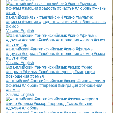
#английскийязык #английский #кино #мультик
#фильм #эмоции #радость #счастье #любовь #жизнь
#юмор
Ульяна English
#английский #английскийязык #кино #фильмы
#друзья #сериал #любовь #отношения #юмор #смех
#шутки #ор
Ульяна English
#английский #английскийязык #юмор #кино #сериал
#фильм #любовь #переезд #миграция #отношения
#семья
Ульяна English
#английский #английскийязык #жизнь #сериал #кино