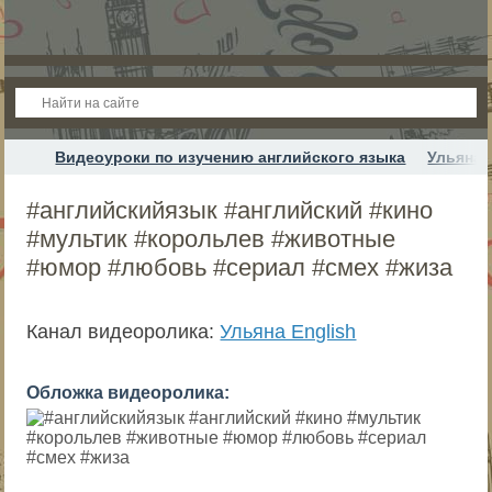
Видеоуроки по изучению английского языка
Ульяна 
#английскийязык #английский #кино
#мультик #корольлев #животные
#юмор #любовь #сериал #смех #жиза
Канал видеоролика:
Ульяна English
Обложка видеоролика: