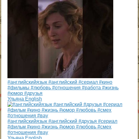
#английскийязык #английский #сериал #кино
#фильмы #любовь #отношения #работа #жизнь
#юмор #друзья
Ульяна English
#английскийязык #английский #друзья #сериал
#фильм #кино #жизнь #юмор #любовь #смех
#отношения #вау
Ульяна English