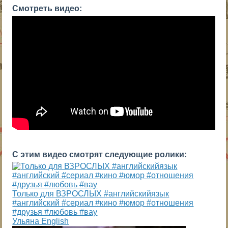
Смотреть видео:
С этим видео смотрят следующие ролики:
Только для ВЗРОСЛЫХ #английскийязык
#английский #сериал #кино #юмор #отношения
#друзья #любовь #вау
Ульяна English