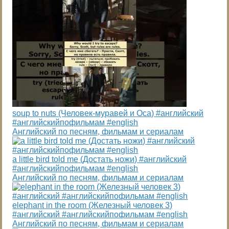
soup to nuts (Человек-муравей и Оса) #английский
#английскийпофильмам #english
Английский по песням, фильмам и сериалам
a little bird told me (Достать ножи) #английский
#английскийпофильмам #english
Английский по песням, фильмам и сериалам
elephant in the room (Железный человек 3)
#английский #английскийпофильмам #english
Английский по песням, фильмам и сериалам