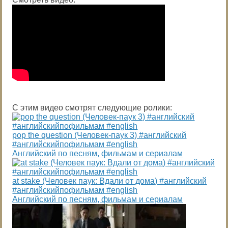
С этим видео смотрят следующие ролики:
pop the question (Человек-паук 3) #английский
#английскийпофильмам #english
Английский по песням, фильмам и сериалам
at stake (Человек паук: Вдали от дома) #английский
#английскийпофильмам #english
Английский по песням, фильмам и сериалам