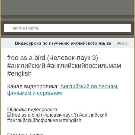
Видеоуроки по изучению английского языка
Английс
free as a bird (Человек-паук 3)
#английский #английскийпофильмам
#english
Канал видеоролика:
Английский по песням,
фильмам и сериалам
Обложка видеоролика:
Смотреть видео: