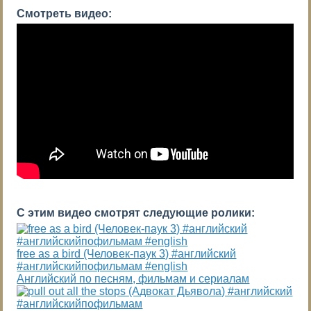
Смотреть видео:
С этим видео смотрят следующие ролики:
free as a bird (Человек-паук 3) #английский
#английскийпофильмам #english
Английский по песням, фильмам и сериалам