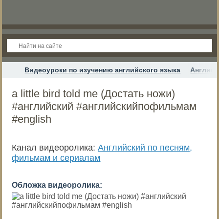
Видеоуроки по изучению английского языка
Английс
a little bird told me (Достать ножи)
#английский #английскийпофильмам
#english
Канал видеоролика:
Английский по песням,
фильмам и сериалам
Обложка видеоролика: