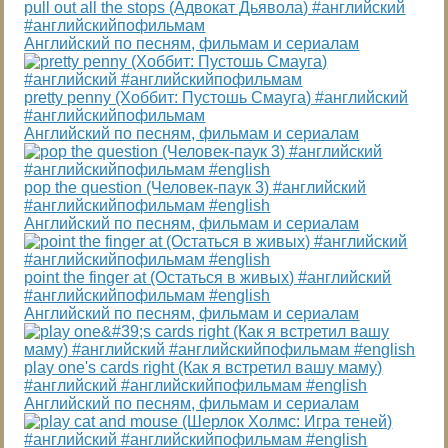
pull out all the stops (Адвокат Дьявола) #английский
#английскийпофильмам
Английский по песням, фильмам и сериалам
pretty penny (Хоббит: Пустошь Смауга) #английский
#английскийпофильмам
Английский по песням, фильмам и сериалам
pop the question (Человек-паук 3) #английский
#английскийпофильмам #english
Английский по песням, фильмам и сериалам
point the finger at (Остаться в живых) #английский
#английскийпофильмам #english
Английский по песням, фильмам и сериалам
play one's cards right (Как я встретил вашу маму)
#английский #английскийпофильмам #english
Английский по песням, фильмам и сериалам