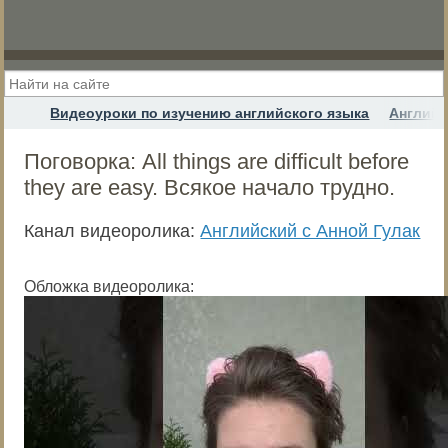
Видеоуроки по изучению английского языка
Английс
Поговорка: All things are difficult before
they are easy. Всякое начало трудно.
Канал видеоролика:
Английский с Анной Гулак
Обложка видеоролика: