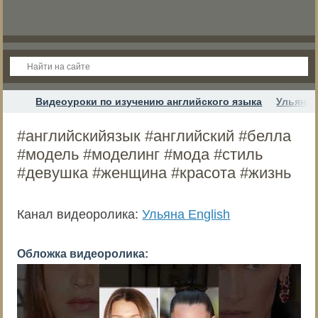
Видеоуроки по изучению английского языка
Ульяна 
#английскийязык #английский #белла
#модель #моделинг #мода #стиль
#девушка #женщина #красота #жизнь
Канал видеоролика:
Ульяна English
Обложка видеоролика: