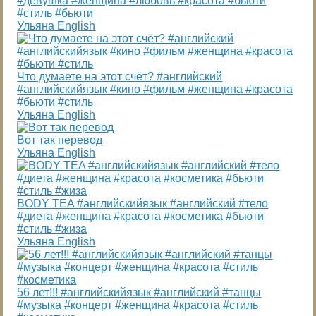
#девушка #женщина #любовь #красота #бьюти
#стиль #бьюти
Ульяна English
Что думаете на этот счёт? #английский
#английскийязык #кино #фильм #женщина #красота
#бьюти #стиль
Ульяна English
Вот так перевод
Ульяна English
BODY TEA #английскийязык #английский #тело
#диета #женщина #красота #косметика #бьюти
#стиль #жиза
Ульяна English
56 лет!!! #английскийязык #английский #танцы
#музыка #концерт #женщина #красота #стиль