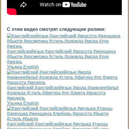
С этим видео смотрят следующие ролики:
#английскийязык #английский #красота #женщина
#бьюти #косметика #стиль #одежда #мода #лук
#жизнь
Ульяна English
#английский #английскийязык #мода #нижнеебельё
#одежда #стиль #фигура #пп #диета #красота
#модель
Ульяна English
#английский #английскийязык #музыка #танцы