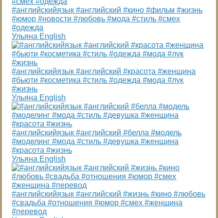
#английскийязык #английский #кино #фильм #жизнь
#юмор #новости #любовь #мода #стиль #смех
#одежда
Ульяна English
#английскийязык #английский #красота #женщина
#бьюти #косметика #стиль #одежда #мода #лук
#жизнь
Ульяна English
#английскийязык #английский #белла #модель
#моделинг #мода #стиль #девушка #женщина
#красота #жизнь
Ульяна English
#английскийязык #английский #жизнь #кино #любовь
#свадьба #отношения #юмор #смех #женщина
#перевод