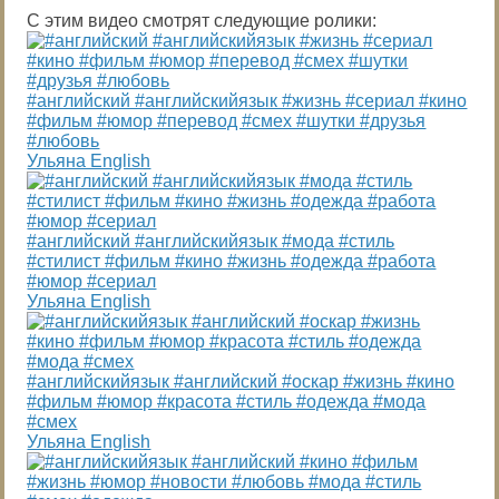
С этим видео смотрят следующие ролики:
#английский #английскийязык #жизнь #сериал #кино
#фильм #юмор #перевод #смех #шутки #друзья
#любовь
Ульяна English
#английский #английскийязык #мода #стиль
#стилист #фильм #кино #жизнь #одежда #работа
#юмор #сериал
Ульяна English
#английскийязык #английский #оскар #жизнь #кино
#фильм #юмор #красота #стиль #одежда #мода
#смех
Ульяна English