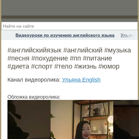
Видеоуроки по изучению английского языка
Ульяна 
#английскийязык #английский #музыка
#песня #похудение #пп #питание
#диета #спорт #тело #жизнь #юмор
Канал видеоролика:
Ульяна English
Обложка видеоролика: