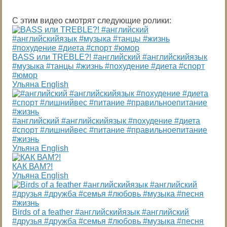
С этим видео смотрят следующие ролики:
BASS или TREBLE?! #английский #английскийязык
#музыка #танцы #жизнь #похудение #диета #спорт
#юмор
Ульяна English
#английский #английскийязык #похудение #диета
#спорт #лишнийвес #питание #правильноепитание
#жизнь
Ульяна English
КАК ВАМ?!
Ульяна English
Birds of a feather #английскийязык #английский
#друзья #дружба #семья #любовь #музыка #песня