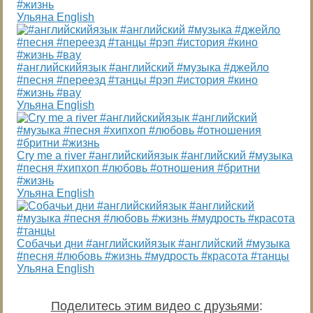
#жизнь
Ульяна English
#английскийязык #английский #музыка #джейло
#песня #переезд #танцы #рэп #история #кино
#жизнь #вау
Ульяна English
Cry me a river #английскийязык #английский #музыка
#песня #хипхоп #любовь #отношения #бритни
#жизнь
Ульяна English
Собачьи дни #английскийязык #английский #музыка
#песня #любовь #жизнь #мудрость #красота #танцы
Ульяна English
Поделитесь этим видео с друзьями
: