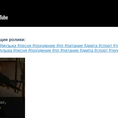
щие ролики:
музыка #песня #похудение #пп #питание #диета #спорт #те