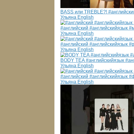
BASS или TREBLE?! #английский
Ульяна English
#английский #английскийязык #м
Ульяна English
#английский #английскийязык #р
Ульяна English
BODY TEA #английскийязык #анг
Ульяна English
#английский #английскийязык #
Ульяна English