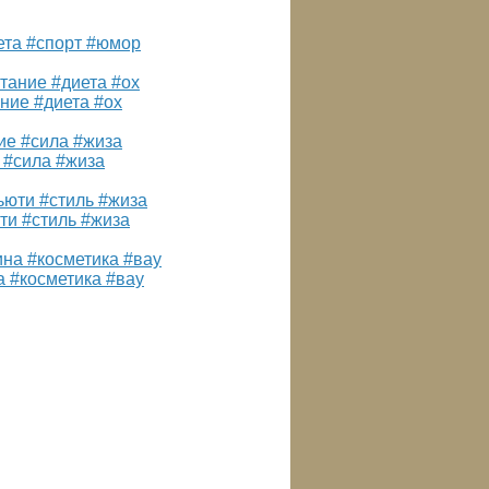
ета #спорт #юмор
ние #диета #ох
 #сила #жиза
ти #стиль #жиза
 #косметика #вау