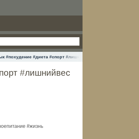
ык #похудение #диета #спорт #лишнийвес #питание #правиль
спорт #лишнийвес