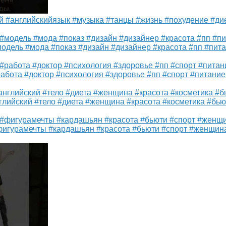
 #английскийязык #музыка #танцы #жизнь #похудение #ди
одель #мода #показ #дизайн #дизайнер #красота #пп #пита
абота #доктор #психология #здоровье #пп #спорт #питание
лийский #тело #диета #женщина #красота #косметика #бью
фигурамечты #кардашьян #красота #бьюти #спорт #женщина