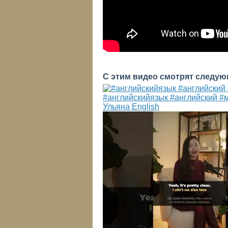
С этим видео смотрят следую
#английскийязык #английский #
Ульяна English