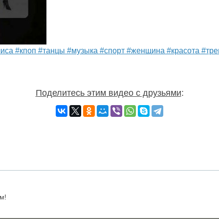
лиса #кпоп #танцы #музыка #спорт #женщина #красота #тр
Поделитесь этим видео с друзьями
:
м!