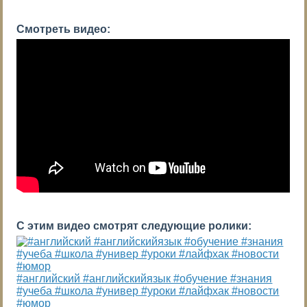
Смотреть видео:
С этим видео смотрят следующие ролики:
#английский #английскийязык #обучение #знания
#учеба #школа #универ #уроки #лайфхак #новости
#юмор