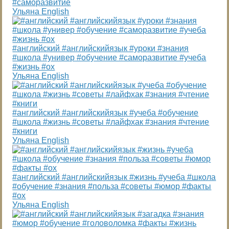
#саморазвитие
Ульяна English
#английский #английскийязык #уроки #знания
#школа #универ #обучение #саморазвитие #учеба
#жизнь #ох
Ульяна English
#английский #английскийязык #учеба #обучение
#школа #жизнь #советы #лайфхак #знания #чтение
#книги
Ульяна English
#английский #английскийязык #жизнь #учеба #школа
#обучение #знания #польза #советы #юмор #факты
#ох
Ульяна English