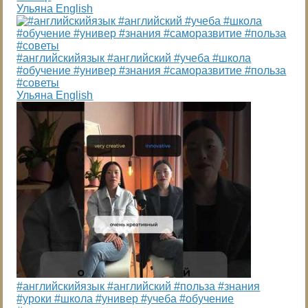
Ульяна English
#английскийязык #английский #учеба #школа
#обучение #универ #знания #саморазвитие #польза
#советы
Ульяна English
#английскийязык #английский #польза #знания
#уроки #школа #универ #учеба #обучение