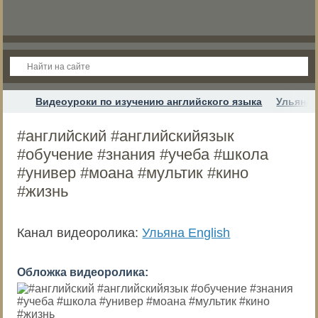
Видеоуроки по изучению английского языка
Ульяна 
#английский #английскийязык
#обучение #знания #учеба #школа
#универ #моана #мультик #кино
#жизнь
Канал видеоролика:
Ульяна English
Обложка видеоролика: