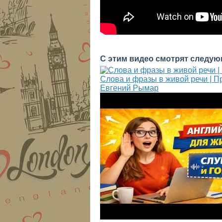
С этим видео смотрят следую
Слова и фразы в живой речи | П
Евгений Рымар