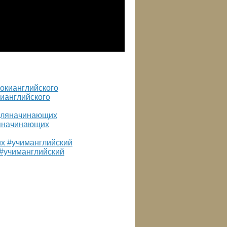
кианглийского
ляначинающих
 #учиманглийский