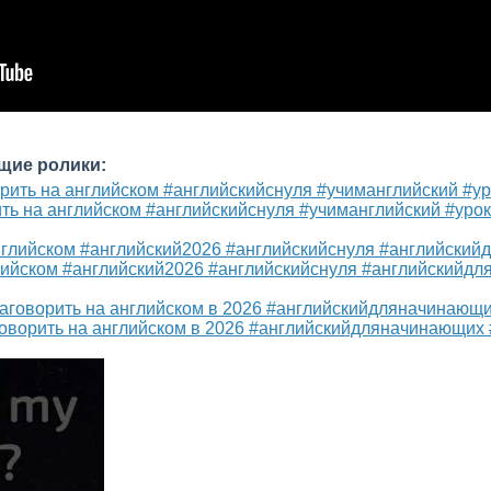
щие ролики:
ить на английском #английскийснуля #учиманглийский #уро
лийском #английский2026 #английскийснуля #английскийд
говорить на английском в 2026 #английскийдляначинающих