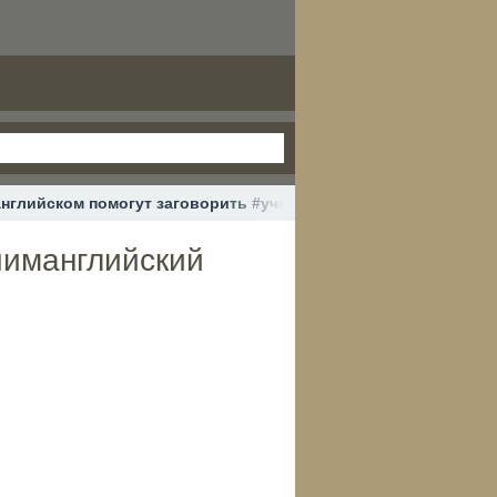
английском помогут заговорить #учиманглийский #английский
чиманглийский