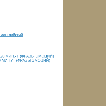
иманглийский
0 МИНУТ (ФРАЗЫ ЭМОЦИЙ)