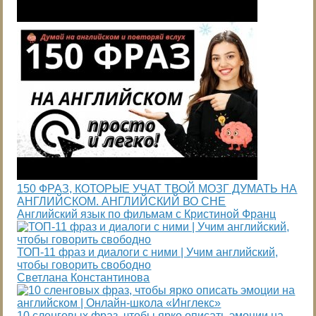
150 ФРАЗ, КОТОРЫЕ УЧАТ ТВОЙ МОЗГ ДУМАТЬ НА
АНГЛИЙСКОМ. АНГЛИЙСКИЙ ВО СНЕ
Английский язык по фильмам с Кристиной Франц
ТОП-11 фраз и диалоги с ними | Учим английский,
чтобы говорить свободно
Светлана Константинова
10 сленговых фраз, чтобы ярко описать эмоции на